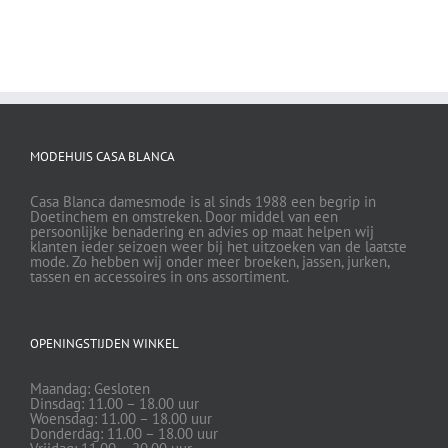
MODEHUIS CASA BLANCA
Casa Blanca damesmode is al sinds 1988 een begrip in
Doetinchem en omstreken. Door middel van een
persoonlijke benadering en advies op maat helpen wij
klanten ieder seizoen weer bij het uitzoeken van de laatste
mode. Zo hebben wij onder meer broeken, jassen, jurken,
tassen en accessoires in ons assortiment.
OPENINGSTIJDEN WINKEL
Maandag: Gesloten
Dinsdag: 11.00 – 18.00 uur
Woensdag: 11.00 – 18.00 uur
Donderdag: 11.00 – 18.00 uur