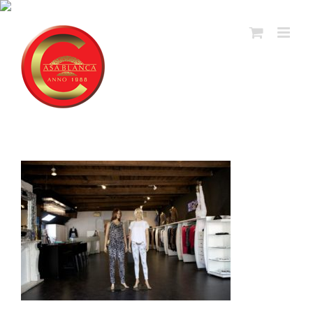
Ga
naar
inhoud